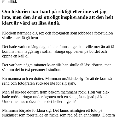
för alltid.
Om historien har hänt på riktigt eller inte vet jag
inte, men den är så otroligt inspirerande att den helt
klart är värd att läsa ändå.
Klockan närmade dig sex och fotografen som jobbade i fotostudion
skulle snart få gå hem.
Det hade varit en lång dag och det fanns inget han ville mer än att få
komma hem, lägga sig i soffan, slänga upp benen på bordet och
öppna en kall öl.
Det var bara några minuter kvar tills han skulle få låsa dörren, men
så kom det in två personer i studion.
En mamma och en dotter. Mamman ursäktade sig för att de kom så
sent, och fotografen suckade lite för sig själv.
Men så kikade dottern fram bakom mammans rock. Hon var blek,
hade mörka ringar under ögonen och en slang fasttejpad på kinden.
Under hennes mössa fanns det heller inget hår.
Mamman började förklara sig. Det fanns nämligen ett foto på
sjukhuset som föreställde en flicka som red på en enhörning. Dottern