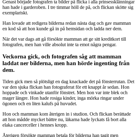
Genast började fotografen ta bilder på flicka i alla prinsessklänningar
han hade i garderoben. I tre timmar höll de på, och flickan skötte sig
exemplariskt.
Han lovade att redigera bilderna redan nästa dag och gav mamman
en kod så att hon kunde gå in på hemsidan och ladda ner dem.
När det var dags att gå försökte mamman att ge sitt kreditkort till
fotografen, men han ville absolut inte ta emot några pengar.
Veckorna gick, och fotografen såg att mamman
laddat ner bilderna, men han hörde ingenting från
dem.
Tiden gick men så plötsligt en dag knackade det på fönsterrutan. Det
var den sjuka flickan han fotograferat för ett knappt år sedan. Hon
hoppade och vinkade utanför fönstret. Men hon var inte blek och
mager längre. Hon hade rosiga kinder, inga mörka ringar under
ögonen och en liten kalufs på huvudet.
Hon och mamman kom återigen in i studion. Och flickan berättade
att hon mådde mycket bättre nu, läkarna hade lyckats få bort alla
elaka cancerceller i hennes kropp.
Återigen försökte mamman betala för bilderna han tagit men