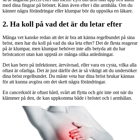
med dina fingrar på bröstet. Känn även efter i din armhåla. Om du
känner några förändringar eller klumpar bör du uppsöka en läkare.
2. Ha koll på vad det är du letar efter
Många vet kanske redan att det är bra att känna regelbundet på sina
bröst, men har du koll på vad du ska leta efter? Det de flesta reagerar
på är klumpar, men klumpar behöver inte alls betyda att du har
bröstcancer utan kan uppstå av många olika anledningar.
Det kan bero på infektioner, ärrvävnad, eller vara en cysta, vilka alla
oftast är ofarliga. Det är just därför det är så viktigt att du undersöker
dina bröst regelbundet. Du måste veta hur dina bröst brukar kännas
för att kunna avgöra om det skett några förändringar.
En cancerknöl är oftast hård, svårt att flytta och gör inte ont när du
klämmer på den, de kan uppkomma både i bröstet och i armhålan.