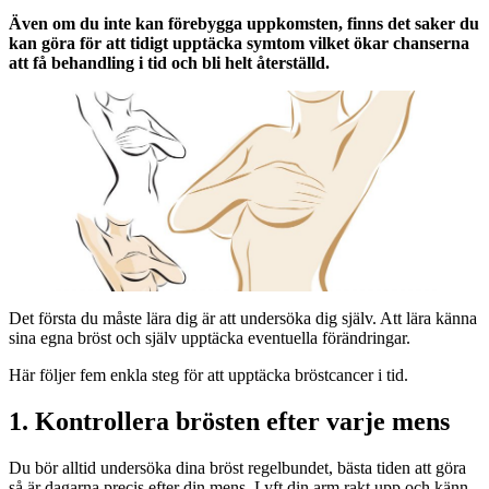
Även om du inte kan förebygga uppkomsten, finns det saker du
kan göra för att tidigt upptäcka symtom vilket ökar chanserna
att få behandling i tid och bli helt återställd.
Det första du måste lära dig är att undersöka dig själv. Att lära känna
sina egna bröst och själv upptäcka eventuella förändringar.
Här följer fem enkla steg för att upptäcka bröstcancer i tid.
1. Kontrollera brösten efter varje mens
Du bör alltid undersöka dina bröst regelbundet, bästa tiden att göra
så är dagarna precis efter din mens. Lyft din arm rakt upp och känn