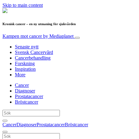
Skip to main content
Kronisk cancer – en ny utmaning för sjukvården
Kampen mot cancer
by Mediaplanet
Senaste nytt
Svensk Cancervård
Cancerbehandling
Forskning
Inspiration
More
Cancer
Diagnoser
Prostatacancer
Bröstcancer
Cancer
Diagnoser
Prostatacancer
Bröstcancer