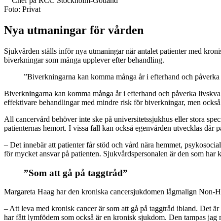
Chef på RCC Stockholm-Gotland
Foto: Privat
Nya utmaningar för vården
Sjukvården ställs inför nya utmaningar när antalet patienter med kroni
biverkningar som många upplever efter behandling.
”Biverkningarna kan komma många år i efterhand och påverka l
Biverkningarna kan komma många år i efterhand och påverka livskvali
effektivare behandlingar med mindre risk för biverkningar, men också
All cancervård behöver inte ske på universitetssjukhus eller stora sp
patienternas hemort. I vissa fall kan också egenvården utvecklas där pa
– Det innebär att patienter får stöd och vård nära hemmet, psykosocial
för mycket ansvar på patienten. Sjukvårdspersonalen är den som har 
”Som att gå på taggtråd”
Margareta Haag har den kroniska cancersjukdomen lågmalign Non-Ho
– Att leva med kronisk cancer är som att gå på taggtråd ibland. Det är e
har fått lymfödem som också är en kronisk sjukdom. Den tampas jag me