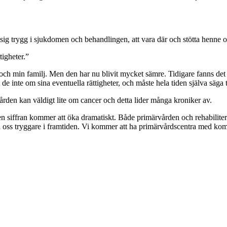
a sig trygg i sjukdomen och behandlingen, att vara där och stötta henne 
tigheter.”
mig och min familj. Men den har nu blivit mycket sämre. Tidigare fanns
de inte om sina eventuella rättigheter, och måste hela tiden själva säga 
rden kan väldigt lite om cancer och detta lider många kroniker av.
en siffran kommer att öka dramatiskt. Både primärvården och rehabilite
na oss tryggare i framtiden. Vi kommer att ha primärvårdscentra med ko