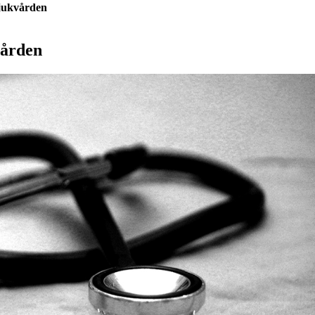
sjukvården
vården