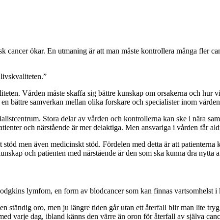
sk cancer ökar. En utmaning är att man måste kontrollera många fler canc
ivskvaliteten.”
teten. Vården måste skaffa sig bättre kunskap om orsakerna och hur vi
 en bättre samverkan mellan olika forskare och specialister inom vård
ecialistcentrum. Stora delar av vården och kontrollerna kan ske i nära 
tienter och närstående är mer delaktiga. Men ansvariga i vården får aldri
t stöd men även medicinskt stöd. Fördelen med detta är att patienterna k
kunskap och patienten med närstående är den som ska kunna dra nytta a
dgkins lymfom, en form av blodcancer som kan finnas vartsomhelst i 
n ständig oro, men ju längre tiden går utan ett återfall blir man lite tr
d varje dag, ibland känns den värre än oron för återfall av själva canc