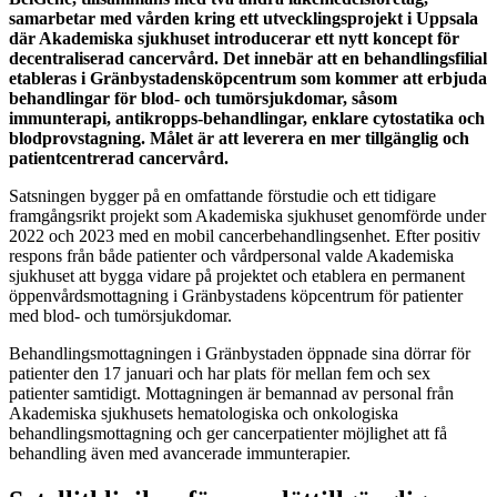
samarbetar med vården kring ett utvecklingsprojekt i Uppsala
där Akademiska sjukhuset introducerar ett nytt koncept för
decentraliserad cancervård. Det innebär att en behandlingsfilial
etableras i Gränbystadensköpcentrum som kommer att erbjuda
behandlingar för blod- och tumörsjukdomar, såsom
immunterapi, antikropps-behandlingar, enklare cytostatika och
blodprovstagning. Målet är att leverera en mer tillgänglig och
patientcentrerad cancervård.
Satsningen bygger på en omfattande förstudie och ett tidigare
framgångsrikt projekt som Akademiska sjukhuset genomförde under
2022 och 2023 med en mobil cancerbehandlingsenhet. Efter positiv
respons från både patienter och vårdpersonal valde Akademiska
sjukhuset att bygga vidare på projektet och etablera en permanent
öppenvårdsmottagning i Gränbystadens köpcentrum för patienter
med blod- och tumörsjukdomar.
Behandlingsmottagningen i Gränbystaden öppnade sina dörrar för
patienter den 17 januari och har plats för mellan fem och sex
patienter samtidigt. Mottagningen är bemannad av personal från
Akademiska sjukhusets hematologiska och onkologiska
behandlingsmottagning och ger cancerpatienter möjlighet att få
behandling även med avancerade immunterapier.