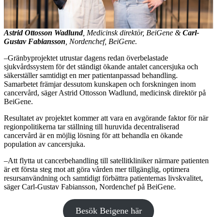
Astrid Ottosson
Wadlund
, Medicinsk direktör, BeiGene &
Carl-
Gustav Fabiansson
, Nordenchef, BeiGene.
–Gränbyprojektet utrustar dagens redan överbelastade
sjukvårdssystem för det ständigt ökande antalet cancersjuka och
säkerställer samtidigt en mer patientanpassad behandling.
Samarbetet främjar dessutom kunskapen och forskningen inom
cancervård, säger Astrid Ottosson Wadlund, medicinsk direktör på
BeiGene.
Resultatet av projektet kommer att vara en avgörande faktor för när
regionpolitikerna tar ställning till huruvida decentraliserad
cancervård är en möjlig lösning för att behandla en ökande
population av cancersjuka.
–Att flytta ut cancerbehandling till satellitkliniker närmare patienten
är ett första steg mot att göra vården mer tillgänglig, optimera
resursanvändning och samtidigt förbättra patienternas livskvalitet,
säger Carl-Gustav Fabiansson, Nordenchef på BeiGene.
Besök Beigene här