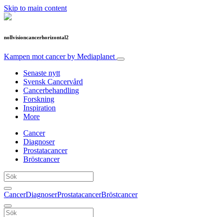
Skip to main content
nollvisioncancerhorizontal2
Kampen mot cancer
by Mediaplanet
Senaste nytt
Svensk Cancervård
Cancerbehandling
Forskning
Inspiration
More
Cancer
Diagnoser
Prostatacancer
Bröstcancer
Cancer
Diagnoser
Prostatacancer
Bröstcancer