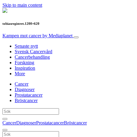
Skip to main content
tobiasregistret.1200×620
Kampen mot cancer
by Mediaplanet
Senaste nytt
Svensk Cancervård
Cancerbehandling
Forskning
Inspiration
More
Cancer
Diagnoser
Prostatacancer
Bröstcancer
Cancer
Diagnoser
Prostatacancer
Bröstcancer